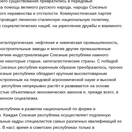
оего
существования
превратились
в
передовые
на
помощь
великого
русского
народа
,
народы
Союзных
ого
неравенства
и
отсталости
.
Коммунистическая
партия
проводит
ленинско
-
сталинскую
национальную
политику
,
х
социалистических
наций
,
на
укрепление
дружбы
и
взаимного
еталлургическая
,
нефтяная
и
химическая
промышленность
,
ностроительные
заводы
и
многие
другие
промышленные
литики
индустриализации
Союзные
республики
намного
ии
некоторые
старые
,
капиталистические
страны
.
С
победой
Союзных
республик
коренным
образом
преобразилось
,
прочно
юзные
республики
обладают
крупным
высокотоварным
остроенным
на
передовой
агрономической
науке
и
высокой
х
республик
непрерывно
растёт
и
развивается
на
основе
астью
объективных
экономических
законов
и
,
прежде
всего
,
в
аконом
социализма
.
республики
в
развитии
национальной
по
форме
и
ы
.
Каждая
Союзная
республика
осуществляет
подлинную
льные
кадры
специалистов
самых
различных
квалификаций
из
.
В
наст
,
время
в
советских
республиках
только
в