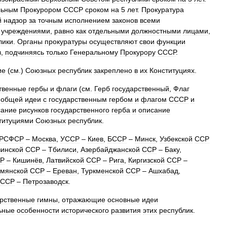
льным
Прокурором
СССР
сроком
на
5
лет
.
Прокуратура
й
надзор
за
точным
исполнением
законов
всеми
учреждениями
,
равно
как
отдельными
должностными
лицами
,
лики
.
Органы
прокуратуры
осуществляют
свои
функции
в
,
подчиняясь
только
Генеральному
Прокурору
СССР
.
ие
(
см
.)
Союзных
республик
закреплено
в
их
Конституциях
.
твенные
гербы
и
флаги
(
см
.
Герб
государственный
,
Флаг
общей
идеи
с
государственным
гербом
и
флагом
СССР
и
ание
рисунков
государственного
герба
и
описание
титуциями
Союзных
республик
.
РСФСР
–
Москва
,
УССР
–
Киев
,
БССР
–
Минск
,
Узбекской
ССР
зинской
ССР
–
Тбилиси
,
Азербайджанской
ССР
–
Баку
,
Р
–
Кишинёв
,
Латвийской
ССР
–
Рига
,
Киргизской
ССР
–
мянской
ССР
–
Ереван
,
Туркменской
ССР
–
Ашхабад
,
ССР
–
Петрозаводск
.
арственные
гимны
,
отражающие
основные
идеи
ьные
особенности
исторического
развития
этих
республик
.