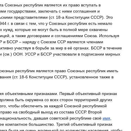
та
Союзных
республик
является
их
право
вступать
в
ыми
государствами
,
заключать
с
ними
соглашения
и
ьскими
представителями
(
ст
.
18
-
а
Конституции
СССР
).
Это
944
г
.
в
связи
с
тем
,
что
у
Союзных
республик
есть
немало
х
нужд
,
которые
не
могут
быть
в
полной
мере
охвачены
ницей
,
а
также
договорами
и
соглашениями
Союза
.
Используя
Р
и
БССР
–
наряду
с
Союзом
ССР
являются
членами
активно
участвуя
в
борьбе
за
мир
в
её
органах
.
БССР
в
течение
и
(
см
.)
ООН
.
УССР
и
БССР
участвовали
в
подписании
мирных
оюзных
республик
является
право
Союзных
республик
иметь
вания
(
ст
.
18
-
6
Конституции
СССР
),
установленное
также
в
мя
объективными
признаками
.
Первый
объективный
признак
должна
быть
окружена
со
всех
сторон
территорией
других
ого
,
чтобы
обеспечить
за
каждой
Союзной
республикой
право
на
свободный
выход
из
состава
СССР
.
Второй
национальность
,
давшая
советской
республике
своё
имя
,
ее
компактное
большинство
.
Третий
объективный
признак
лика
была
не
очень
маленькой
по
количеству
населения
,
чтобы