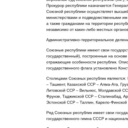
Прокурор
республики
назначается
Генера
Союзной
республики
осуществляет
высши
министерствами
и
подведомственными
им
а
также
гражданами
на
территории
респуб
независимо
от
каких
-
либо
местных
органо
Административно
-
территориальное
делен
Союзные
республики
имеют
свои
госудорс
государственный
),
построенные
на
основе
отражающие
особенности
республик
.
Опис
государственного
флага
установлено
Конс
Столицами
Союзных
республик
являются:
–
Ташкент
,
Казахской
ССР
–
Алма
-
Ата
,
Гру
Литовской
ССР
–
Вильнюс
,
Молдавской
СС
Фрунзе
,
Таджикской
ССР
–
Сталинабад
,
Ар
Эстонской
ССР
–
Таллин
,
Карело
-
Финской
Ряд
Союзных
республик
имеет
свои
госуд
государственного
гимна
СССР
и
национал