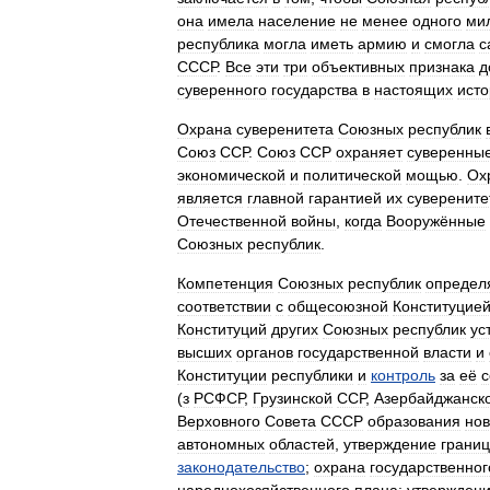
она
имела
население
не
менее
одного
ми
республика
могла
иметь
армию
и
смогла
с
СССР
.
Все
эти
три
объективных
признака
д
суверенного
государства
в
настоящих
исто
Охрана
суверенитета
Союзных
республик
Союз
ССР
.
Союз
ССР
охраняет
суверенны
экономической
и
политической
мощью
.
Ох
является
главной
гарантией
их
суверените
Отечественной
войны
,
когда
Вооружённые
Союзных
республик
.
Компетенция
Союзных
республик
определ
соответствии
с
общесоюзной
Конституцие
Конституций
других
Союзных
республик
ус
высших
органов
государственной
власти
и
Конституции
республики
и
контроль
за
её
(
з
РСФСР
,
Грузинской
ССР
,
Азербайджанск
Верховного
Совета
СССР
образования
но
автономных
областей
,
утверждение
границ
законодательство
;
охрана
государственног