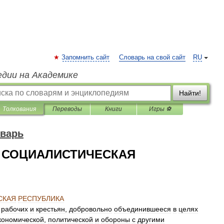
Запомнить сайт
Словарь на свой сайт
RU
едии на Академике
Найти!
Толкования
Переводы
Книги
Игры ⚽
оварь
 СОЦИАЛИСТИЧЕСКАЯ
СКАЯ
РЕСПУБЛИКА
рабочих
и
крестьян
,
добровольно
объединившееся
в
целях
кономической
,
политической
и
обороны
с
другими