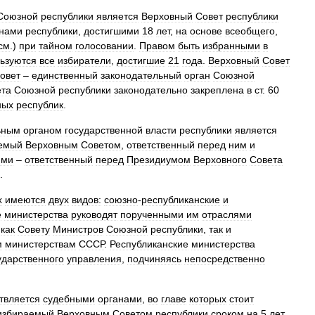
Союзной
республики
является
Верховный
Совет
республики
нами
республики
,
достигшими
18
лет
,
на
основе
всеобщего
,
см
.)
при
тайном
голосовании
.
Правом
быть
избранными
в
ьзуются
все
избиратели
,
достигшие
21
года
.
Верховный
Совет
овет
–
единственный
законодательный
орган
Союзной
ета
Союзной
республики
законодательно
закреплена
в
ст
.
60
ных
республик
.
ьным
органом
государственной
власти
республики
является
емый
Верховным
Советом
,
ответственный
перед
ним
и
ями
–
ответственный
перед
Президиумом
Верховного
Совета
.
х
имеются
двух
видов:
союзно
-
республиканские
и
е
министерства
руководят
порученными
им
отраслями
как
Совету
Министров
Союзной
республики
,
так
и
м
министерствам
СССР
.
Республиканские
министерства
ударственного
управления
,
подчиняясь
непосредственно
твляется
судебными
органами
,
во
главе
которых
стоит
избираемый
Верховным
Советом
республики
сроком
на
5
лет
.