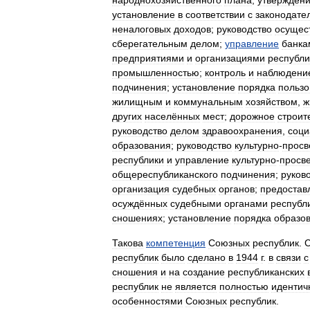
народнохозяйственного
плана
;
утвержден
установление
в
соответствии
с
законодате
неналоговых
доходов
;
руководство
осущес
сберегательным
делом
;
управление
банка
предприятиями
и
организациями
республи
промышленностью
;
контроль
и
наблюдени
подчинения
;
установление
порядка
пользо
жилищным
и
коммунальным
хозяйством
,
ж
других
населённых
мест
;
дорожное
строит
руководство
делом
здравоохранения
,
соци
образования
;
руководство
культурно
-
просв
республики
и
управление
культурно
-
просв
общереспубликанского
подчинения
;
руков
организация
судебных
органов
;
предостав
осуждённых
судебными
органами
республ
сношениях
;
установление
порядка
образо
Такова
компетенция
Союзных
республик
.
республик
было
сделано
в
1944
г
.
в
связи
с
сношения
и
на
создание
республиканских
республик
не
является
полностью
идентич
особенностями
Союзных
республик
.