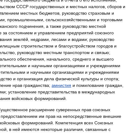
ие
государственного
бюджета
и
отчёта
о
его
исполнении
;
льством
СССР
государственных
и
местных
налогов
,
сборов
и
твлением
местных
бюджетов
,
руководство
страховым
и
ми
,
промышленными
,
сельскохозяйственными
и
торговыми
канского
подчинения
,
а
также
руководство
местной
е
за
состоянием
и
управлением
предприятий
союзного
вания
землёй
,
недрами
,
лесами
и
водами
;
руководство
илищным
строительством
и
благоустройством
городов
и
ельство
,
руководство
местным
транспортом
и
связью
;
ального
обеспечения
,
начального
,
среднего
и
высшего
етительными
и
научными
организациями
и
учреждениями
етительными
и
научными
организациями
и
учреждениями
одство
и
организация
дела
физической
культуры
и
спорта
;
ление
нрав
гражданства
;
амнистия
и
помилование
граждан
,
ики
;
установление
представительства
в
международных
вания
войсковых
формирований
.
Существенное
расширение
суверенных
прав
союзных
предоставлением
им
прав
на
непосредственные
внешние
войсковых
формирований
.
Компетенция
всех
Союзных
ной
,
в
ней
имеются
некоторые
различия
,
связанные
с