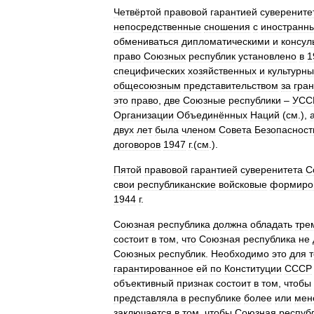
Четвёртой
правовой
гарантией
суверените
непосредственные
сношения
с
иностранн
обмениваться
дипломатическими
и
консул
право
Союзных
республик
установлено
в
1
специфических
хозяйственных
и
культурны
общесоюзным
представительством
за
гра
это
право
,
две
Союзные
республики
–
УСС
Организации
Объединённых
Наций
(
см
.),
двух
лет
была
членом
Совета
Безопасност
договоров
1947
г
.(
см
.).
Пятой
правовой
гарантией
суверенитета
С
свои
республиканские
войсковые
формиро
1944
г
.
Союзная
республика
должна
обладать
тре
состоит
в
том
,
что
Союзная
республика
не
Союзных
республик
.
Необходимо
это
для
т
гарантированное
ей
по
Конституции
СССР
объективный
признак
состоит
в
том
,
чтобы
представляла
в
республике
более
или
мен
заключается
в
том
,
чтобы
Союзная
респуб