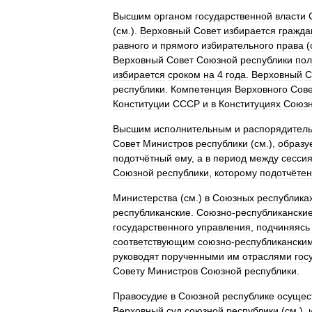
Высшим
органом
государственной
власти
(
см
.).
Верховный
Совет
избирается
гражда
равного
и
прямого
избирательного
права
(
Верховный
Совет
Союзной
республики
пол
избирается
сроком
на
4
года
.
Верховный
С
республики
.
Компетенция
Верховного
Сов
Конституции
СССР
и
в
Конституциях
Союз
Высшим
исполнительным
и
распорядител
Совет
Министров
республики
(
см
.),
образу
подотчётный
ему
,
а
в
период
между
сесси
Союзной
республики
,
которому
подотчётен
Министерства
(
см
.)
в
Союзных
республика
республиканские
.
Союзно
-
республикански
государственного
управления
,
подчиняясь
соответствующим
союзно
-
республикански
руководят
порученными
им
отраслями
гос
Совету
Министров
Союзной
республики
.
Правосудие
в
Союзной
республике
осущес
Верховный
суд
союзной
республики
(
см
.),