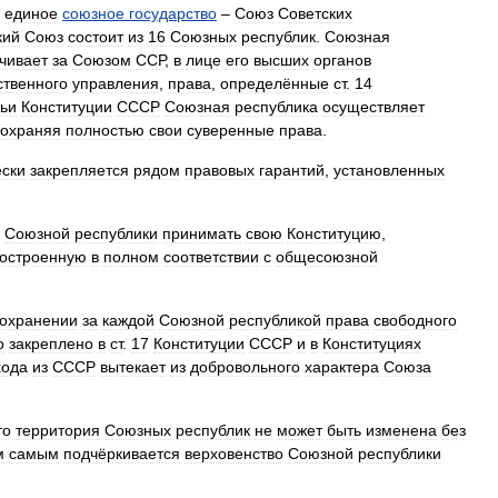
единое
союзное
государство
–
Союз
Советских
кий
Союз
состоит
из
16
Союзных
республик
.
Союзная
чивает
за
Союзом
ССР
,
в
лице
его
высших
органов
ственного
управления
,
права
,
определённые
ст
.
14
тьи
Конституции
СССР
Союзная
республика
осуществляет
сохраняя
полностью
свои
суверенные
права
.
ски
закрепляется
рядом
правовых
гарантий
,
установленных
Союзной
республики
принимать
свою
Конституцию
,
остроенную
в
полном
соответствии
с
общесоюзной
охранении
за
каждой
Союзной
республикой
права
свободного
о
закреплено
в
ст
.
17
Конституции
СССР
и
в
Конституциях
хода
из
СССР
вытекает
из
добровольного
характера
Союза
то
территория
Союзных
республик
не
может
быть
изменена
без
м
самым
подчёркивается
верховенство
Союзной
республики