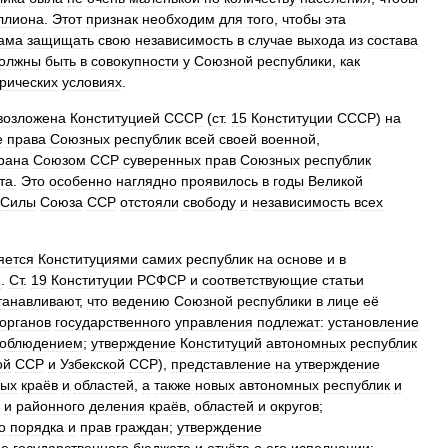
ллиона
.
Этот
признак
необходим
для
того
,
чтобы
эта
ама
защищать
свою
независимость
в
случае
выхода
из
состава
олжны
быть
в
совокупности
у
Союзной
республики
,
как
рических
условиях
.
возложена
Конституцией
СССР
(
ст
.
15
Конституции
СССР
)
на
е
права
Союзных
республик
всей
своей
военной
,
рана
Союзом
ССР
суверенных
прав
Союзных
республик
та
.
Это
особенно
наглядно
проявилось
в
годы
Великой
Силы
Союза
ССР
отстояли
свободу
и
независимость
всех
яется
Конституциями
самих
республик
на
основе
и
в
й
.
Ст
.
19
Конституции
РСФСР
и
соответствующие
статьи
танавливают
,
что
ведению
Союзной
республики
в
лице
её
органов
государственного
управления
подлежат:
установление
соблюдением
;
утверждение
Конституций
автономных
республик
ой
ССР
и
Узбекской
ССР
),
представление
на
утверждение
вых
краёв
и
областей
,
а
также
новых
автономных
республик
и
и
районного
деления
краёв
,
областей
и
округов
;
о
порядка
и
прав
граждан
;
утверждение