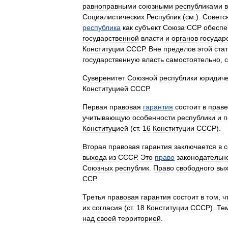
равноправными
союзными
республиками
в
Социалистических
Республик
(
см
.).
Советс
республика
как
субъект
Союза
ССР
обеспе
государственной
власти
и
органов
государ
Конституции
СССР
.
Вне
пределов
этой
ста
государственную
власть
самостоятельно
,
Суверенитет
Союзной
республики
юридиче
Конституцией
СССР
.
Первая
правовая
гарантия
состоит
в
праве
учитывающую
особенности
республики
и
п
Конституцией
(
ст
.
16
Конституции
СССР
).
Вторая
правовая
гарантия
заключается
в
с
выхода
из
СССР
.
Это
право
законодательн
Союзных
республик
.
Право
свободного
вы
ССР
.
Третья
правовая
гарантия
состоит
в
том
,
ч
их
согласия
(
ст
.
18
Конституции
СССР
).
Те
над
своей
территорией
.