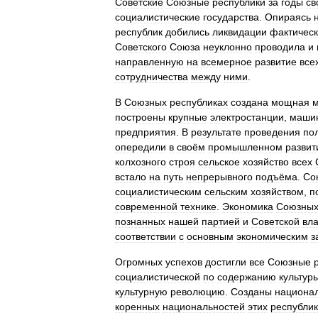
Советские
Союзные
республики
за
годы
св
социалистические
государства
.
Опираясь
республик
добились
ликвидации
фактическ
Советского
Союза
неуклонно
проводила
и
направленную
на
всемерное
развитие
все
сотрудничества
между
ними
.
В
Союзных
республиках
создана
мощная
м
построены
крупные
электростанции
,
маши
предприятия
.
В
результате
проведения
по
опередили
в
своём
промышленном
развит
колхозного
строя
сельское
хозяйство
всех
встало
на
путь
непрерывного
подъёма
.
Со
социалистическим
сельским
хозяйством
,
п
современной
технике
.
Экономика
Союзны
познанных
нашей
партией
и
Советской
вл
соответствии
с
основным
экономическим
з
Огромных
успехов
достигли
все
Союзные
социалистической
по
содержанию
культур
культурную
революцию
.
Созданы
национа
коренных
национальностей
этих
республик